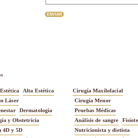
ENVIAR
es
Estética
Alta Estética
Cirugía Maxilofacial
ón Láser
Cirugía Menor
enestar
Dermatología
Pruebas Médicas
ía y Obstetricia
Análisis de sangre
Fisiot
a 4D y 5D
Nutricionista y dietista