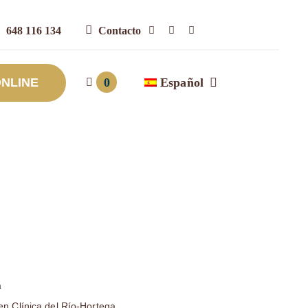
648 116 134
Contacto
0
Español
ONLINE
en Clínica del Río-Hortega