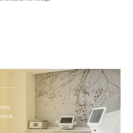
ntes
cerca