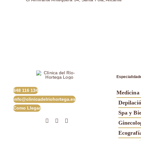
Especialidad
648 116 134
Medicina 
info@clinicadelriohortega.es
Depilaci
Como Llegar
Spa y Bi
Ginecolog
Ecografí