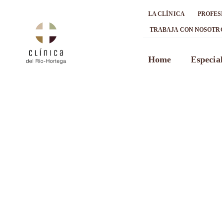
Saltar
LA CLÍNICA
PROFES
al
contenido
TRABAJA CON NOSOTR
Abrir barra de herramientas
Home
Especia