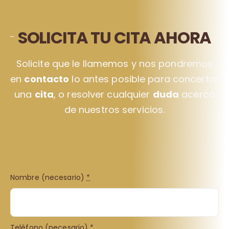
SOLICITA TU CITA AHORA
Solicite que le llamemos y nos pondremos
en
contacto
lo antes posible para concertar
una
cita
, o resolver cualquier
duda
acerca
de nuestros servicios.
Nombre (necesario)
*
Teléfono (necesario)
*