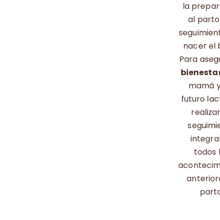
la prepar
al parto
seguimient
nacer el 
Para asegu
bienesta
mamá y
futuro lac
realiza
seguimi
integra
todos 
acontecim
anterior
parto