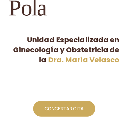
Pola
Contacto
🛒
Unidad Especializada en
Español
Ginecología y Obstetricia de
la
Dra. María Velasco
CONCERTAR CITA