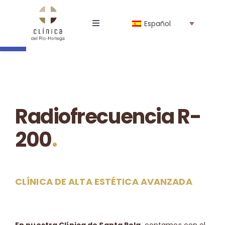
Saltar
al
Abrir barra de herramientas
Español
contenido
Toggle
Navigation
La Clínica
Profesionales
Radiofrecuencia R-
Especialidades
200
.
Tienda online
CLÍNICA DE ALTA ESTÉTICA AVANZADA
Noticias
Trabaja con nosotros