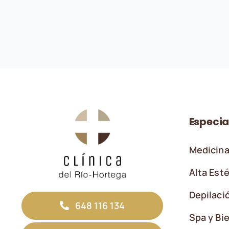
Especia
Medicina
Alta Esté
Depilaci
648 116 134
Spa y Bi