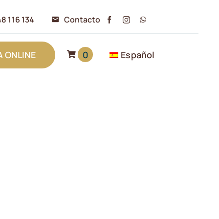
8 116 134
Contacto
0
Español
A ONLINE