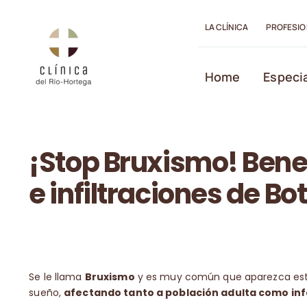
Saltar
al
LA CLÍNICA
PROFESIO
contenido
Abrir barra de herramientas
Home
Especi
¡Stop Bruxismo! Benef
e infiltraciones de Bo
Se le llama
Bruxismo
y es muy común que aparezca est
sueño,
afectando tanto a población adulta como infa