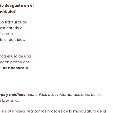
do desgaste en el
ndíbula?
 o fracturas de
asticatoria o
 Y como
olor de oídos,
nda el uso de una
ueden protegidos
as
es necesario
cas y médicas
que, unidas a las recomendaciones de los
l bruxismo.
 fisioterapia,
realizamos masajes de la musculatura de la