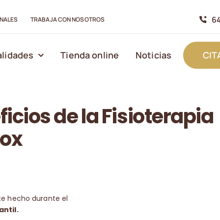
64
NALES
TRABAJA CON NOSOTROS
alidades
Tienda online
Noticias
CIT
icios de la Fisioterapia
tox
e hecho durante el
ntil.