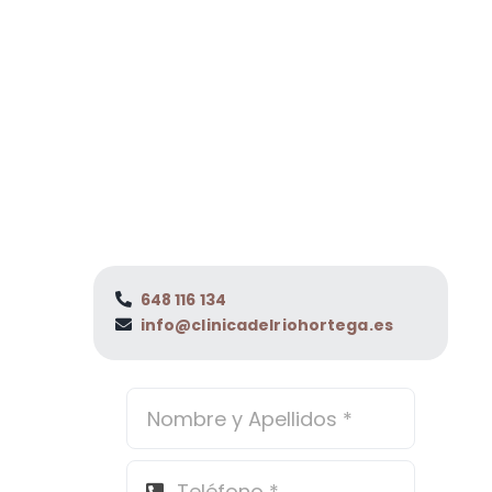
648 116 134
info@clinicadelriohortega.es