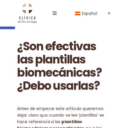
Saltar
al
Abrir barra de herramientas
Español
contenido
Toggle
Navigation
La Clínica
¿Son efectivas
Profesionales
las plantillas
Especialidades
biomecánicas?
¿Debo usarlas?
Tienda online
Noticias
Antes de empezar este artículo queremos
dejar claro que cuando se lee ‘plantillas’ se
hace referencia a las
plantillas
Trabaja con nosotros