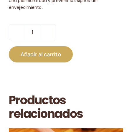
una piel hidratada y prevenir los signos del
envejecimiento.
Envoltura
Sublime
de
Añadir al carrito
Seda
cantidad
Productos
relacionados