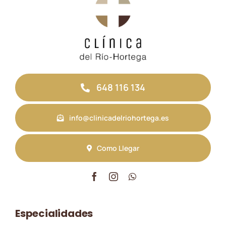
648 116 134
info@clinicadelriohortega.es
Como Llegar
Especialidades