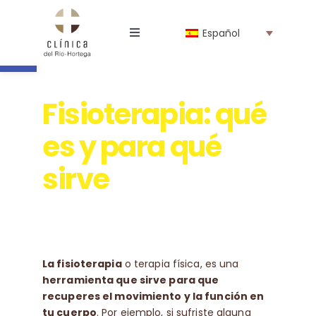
Saltar
al
Abrir barra de herramientas
Español
contenido
Toggle
Navigation
La Clínica
Fisioterapia: qué
Profesionales
es y para qué
Especialidades
sirve
Tienda online
Noticias
La fisioterapia
o terapia física, es una
herramienta que sirve para que
recuperes el movimiento y la función en
Trabaja con nosotros
tu cuerpo
. Por ejemplo, si sufriste alguna