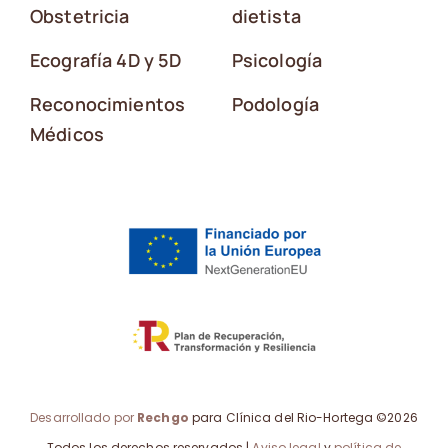
Obstetricia
dietista
Ecografía 4D y 5D
Psicología
Reconocimientos
Podología
Médicos
Desarrollado por
Rechgo
para Clínica del Rio-Hortega ©2026
Todos los derechos reservados |
Aviso legal
y
política de