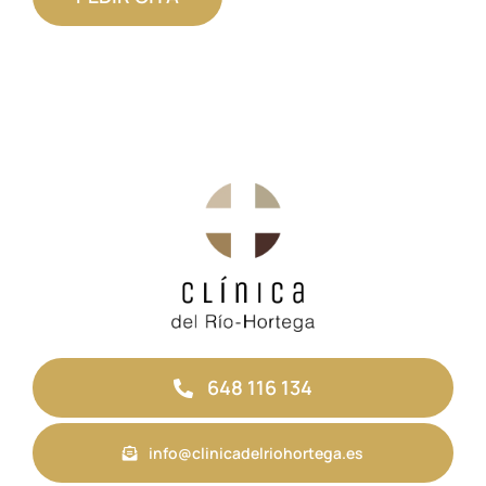
648 116 134
info@clinicadelriohortega.es