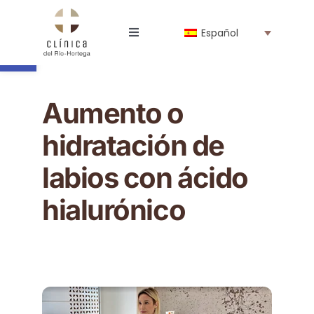
Saltar
al
Abrir barra de herramientas
Español
contenido
Toggle
Navigation
La Clínica
Aumento o
Profesionales
hidratación de
Especialidades
labios con ácido
hialurónico
Tienda online
Noticias
Trabaja con nosotros