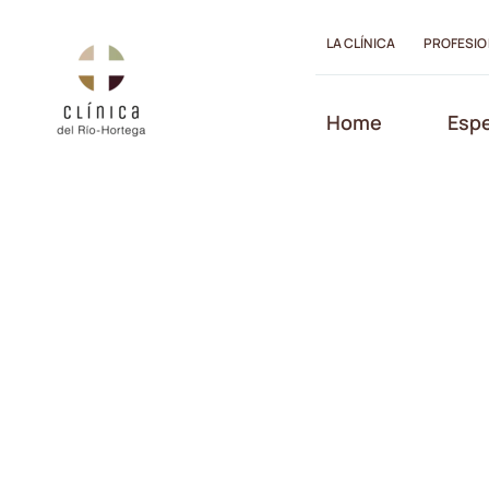
Saltar
al
LA CLÍNICA
PROFESIO
contenido
Abrir barra de herramientas
Home
Espe