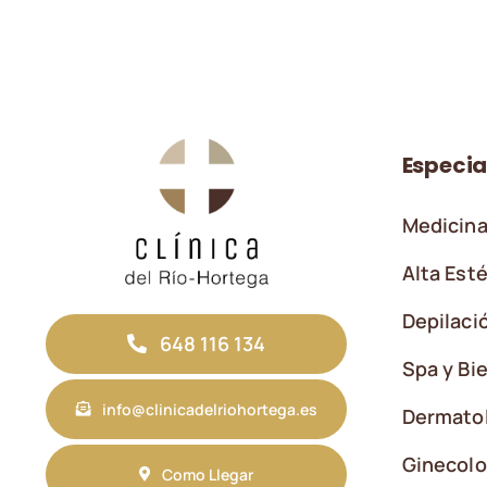
Especia
Medicina
Alta Esté
Depilaci
648 116 134
Spa y Bi
info@clinicadelriohortega.es
Dermato
Ginecolo
Como Llegar