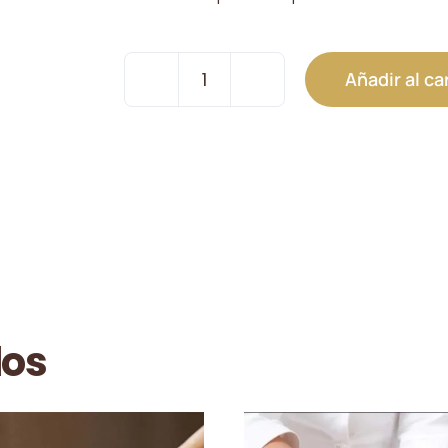
Añadir al ca
Zona
Mediana
cantidad
dos