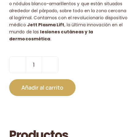
o nódulos blanco-amarillentos y que están situados
alrededor del párpado, sobre todo en la zona cercana
al lagrimal. Contamos con el revolucionario dispositivo
médico
Jett Plasma Lift
, la última innovación en el
mundo de las
lesiones cutáneas y la
dermocosmética
.
Xantelasma
Complejo
o
Añadir al carrito
Varios
cantidad
Productos