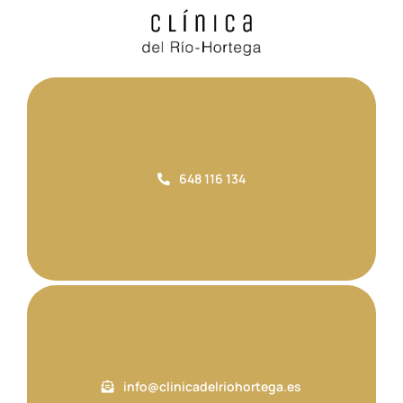
648 116 134
info@clinicadelriohortega.es