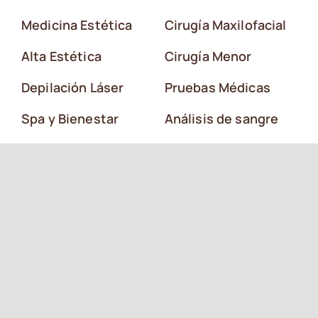
Medicina Estética
Cirugía Maxilofacial
Alta Estética
Cirugía Menor
Depilación Láser
Pruebas Médicas
Spa y Bienestar
Análisis de sangre
Dermatología
Fisioterapia
Ginecología y
Nutricionista y
Obstetricia
dietista
Ecografía 4D y 5D
Psicología
Reconocimientos
Podología
Médicos