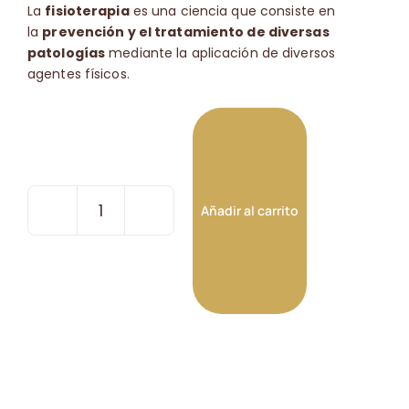
La
fisioterapia
es una ciencia que consiste en
la
prevención y el tratamiento de diversas
patologías
mediante la aplicación de diversos
agentes físicos.
Añadir al carrito
Sesión
de
Fisioterapia
General
y/o
Osteopatía
cantidad