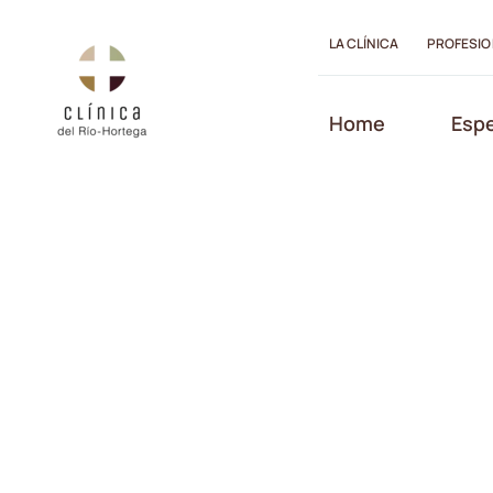
Saltar
al
LA CLÍNICA
PROFESIO
contenido
Abrir barra de herramientas
Home
Espe