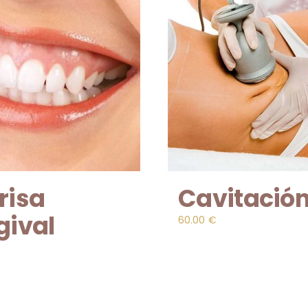
risa
Cavitació
gival
60.00
€