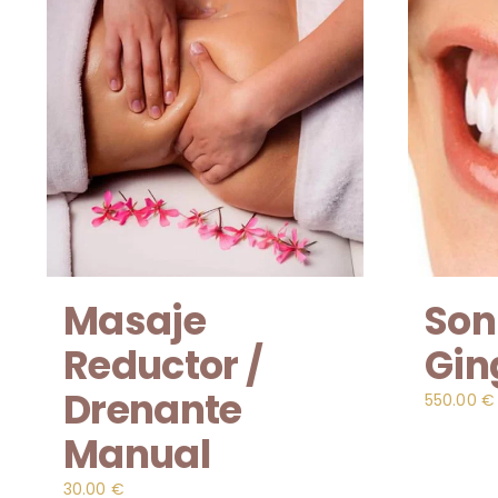
Masaje
Son
Reductor /
Gin
Drenante
550.00
€
Manual
30.00
€