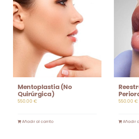
Mentoplastia (No
Reestr
Quirúrgica)
Perior
550.00
€
550.00
€
Añadir al carrito
Añadir a