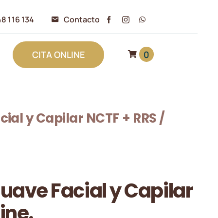
8 116 134
Contacto
0
CITA ONLINE
cial y Capilar NCTF + RRS /
uave Facial y Capilar
ine.