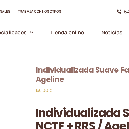
64
NALES
TRABAJA CON NOSOTROS
cialidades
Tienda online
Noticias
Individualizada Suave Fa
Ageline
150.00
€
Individualizada S
NCTF + RRS / Agel