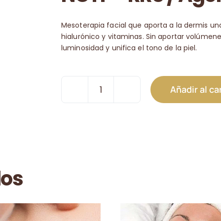
Mesoterapia facial que aporta a la dermis una
hialurónico y vitaminas. Sin aportar volúmenes
luminosidad y unifica el tono de la piel.
Añadir al ca
Individualizada
Suave
Facial
y
Capilar
NCTF
+
dos
RRS
/
Ageline
cantidad