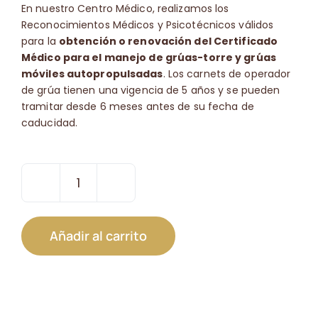
En nuestro Centro Médico, realizamos los
Reconocimientos Médicos y Psicotécnicos válidos
para la
obtención o renovación del Certificado
Médico para el manejo de grúas-torre y grúas
móviles autopropulsadas
. Los carnets de operador
de grúa tienen una vigencia de 5 años y se pueden
tramitar desde 6 meses antes de su fecha de
caducidad.
Certificado
Médico
para
Añadir al carrito
el
Manejo
de
Grúas
cantidad