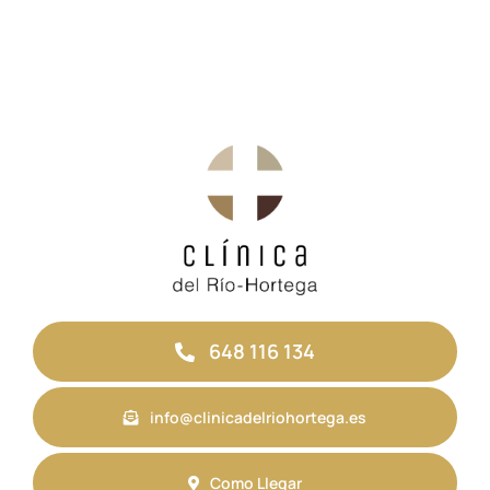
648 116 134
info@clinicadelriohortega.es
Como Llegar