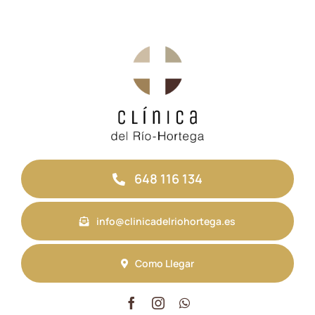
648 116 134
info@clinicadelriohortega.es
Como Llegar